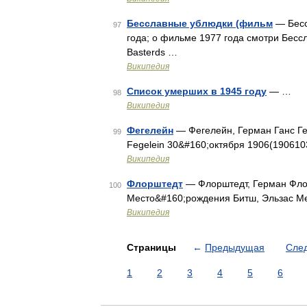
Бесславные ублюдки (фильм
— Бесс
97
года; о фильме 1977 года смотри Бессл
Basterds …
Википедия
Список умерших в 1945 году
— …
98
Википедия
Фегелейн
— Фегелейн, Герман Ганс Ге
99
Fegelein 30&#160;октября 1906(19061
Википедия
Флорштедт
— Флорштедт, Герман Флорш
100
Место&#160;рождения Битш, Эльзас М
Википедия
Страницы
←
Предыдущая
Сле
1
2
3
4
5
6