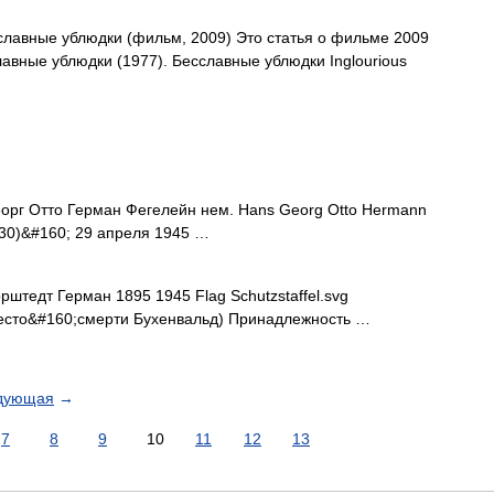
лавные ублюдки (фильм, 2009) Это статья о фильме 2009
авные ублюдки (1977). Бесславные ублюдки Inglourious
орг Отто Герман Фегелейн нем. Hans Georg Otto Hermann
030)&#160; 29 апреля 1945 …
тедт Герман 1895 1945 Flag Schutzstaffel.svg
есто&#160;смерти Бухенвальд) Принадлежность …
дующая
→
7
8
9
10
11
12
13