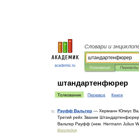
Словари и энциклоп
academic.ru
Толкования
Переводы
штандартенфюрер
Толкование
Перевод
Книги
Рауфф Вальтер
— Херманн Юлиус Вал
91
Третий рейх Звание Штандартенфюрер
Вальтер Рауфф (нем. Hermann Julius W
Википедия