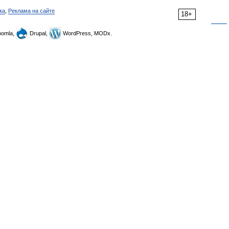
ка
,
Реклама на сайте
18+
omla,
Drupal,
WordPress, MODx.