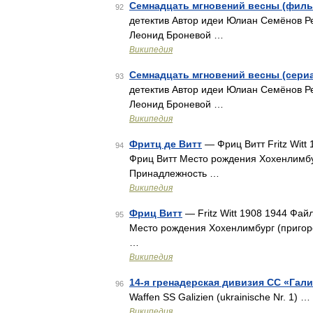
Семнадцать мгновений весны (филь
92
детектив Автор идеи Юлиан Семёнов Р
Леонид Броневой …
Википедия
Семнадцать мгновений весны (сери
93
детектив Автор идеи Юлиан Семёнов Р
Леонид Броневой …
Википедия
Фритц де Витт
— Фриц Витт Fritz Witt 
94
Фриц Витт Место рождения Хохенлимбу
Принадлежность …
Википедия
Фриц Витт
— Fritz Witt 1908 1944 Файл
95
Место рождения Хохенлимбург (пригор
…
Википедия
14-я гренадерская дивизия СС «Гали
96
Waffen SS Galizien (ukrainische Nr. 1) …
Википедия