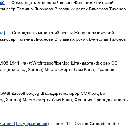
м)
— Семнадцать мгновений весны Жанр политический
ежиссёр Татьяна Лиознова В главных ролях Вячеслав Тихонов
ал)
— Семнадцать мгновений весны Жанр политический
ежиссёр Татьяна Лиознова В главных ролях Вячеслав Тихонов
1908 1944 Файл:Wittfritzssofficer.jpg Штандартенфюрер СС
рг (пригород Хагена) Место смерти близ Кана, Франция
:Wittfritzssofficer.jpg Штандартенфюрер СС Фриц Витт
од Хагена) Место смерти близ Кана, Франция Принадлежность
чина» (1-я украинская)
— нем. 14. Division Grenadiere der